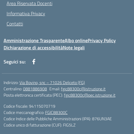
Area Riservata Docenti
Informativa Privacy
Contatti
Amministrazione Trasparente
Albo online
Privacy Policy
Dichiarazione di accessibilità
Note legali
Seguici su:
Indirizzo:
Via Bovino, snc – 71026 Deliceto (FG)
Centralino:
0881886908
Email:
fgic88300c@istruzione.it
Posta elettronica certificata (PEC):
fgic88300c@pec.istruzione.it
Codice fiscale: 94115070719
Codice meccanografico:
FGIC88300C
Codice Indice delle Pubbliche Amministrazioni (IPA): 876UN3AE
Codice unico di fatturazione (CUF): FIG5LZ