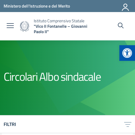
Vai ai contenuti
Vai al menu di navigazione
Vai al footer
Ministero dell'Istruzione e del Merito
Istituto Comprensivo Statale
"Vico II Fontanelle – Giovanni
Paolo II"
Apr
Circolari Albo sindacale
FILTRI