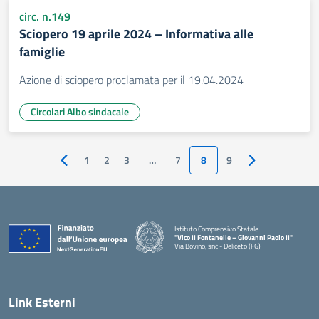
circ. n.149
Sciopero 19 aprile 2024 – Informativa alle
famiglie
Azione di sciopero proclamata per il 19.04.2024
Circolari Albo sindacale
1
2
3
…
7
8
9
Pagina precedente
Pagina successi
Istituto Comprensivo Statale
"Vico II Fontanelle – Giovanni Paolo II"
Via Bovino, snc - Deliceto (FG)
— Visita la pagina iniziale della scuola
Link Esterni