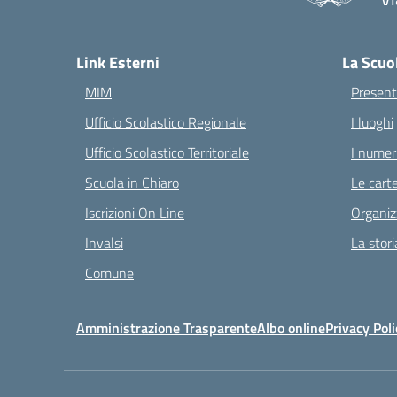
— 
Link Esterni
La Scuo
MIM
Present
Ufficio Scolastico Regionale
I luoghi
Ufficio Scolastico Territoriale
I numeri
Scuola in Chiaro
Le carte
Iscrizioni On Line
Organiz
Invalsi
La stori
Comune
Amministrazione Trasparente
Albo online
Privacy Poli