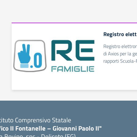
Registro elet
Registro elettro
di Axios per la g
rapporti Scuola-
tituto Comprensivo Statale
ico II Fontanelle – Giovanni Paolo II"
a Bovino, snc - Deliceto (FG)