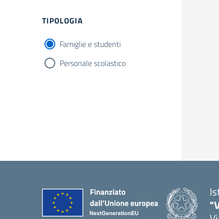
Filtri
TIPOLOGIA
Famiglie e studenti
Personale scolastico
Is
"V
Vi