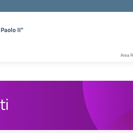
Paolo II"
Area R
ti