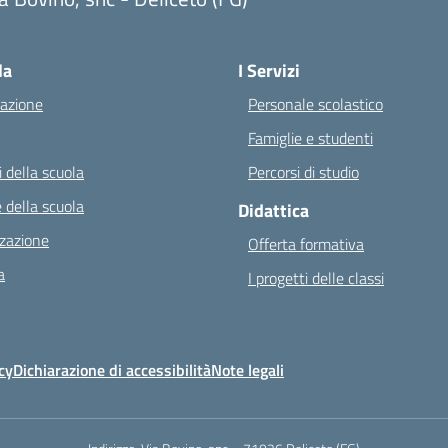
Visita la pagina iniziale della scuola
la
I Servizi
azione
Personale scolastico
Famiglie e studenti
 della scuola
Percorsi di studio
 della scuola
Didattica
zazione
Offerta formativa
a
I progetti delle classi
cy
Dichiarazione di accessibilità
Note legali