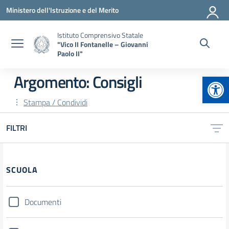
Vai ai contenuti
Vai al menu di navigazione
Vai al footer
Ministero dell'Istruzione e del Merito
Istituto Comprensivo Statale
"Vico II Fontanelle – Giovanni
Paolo II"
Apr
Argomento: Consigli
Stampa / Condividi
FILTRI
Filtri
SCUOLA
Documenti