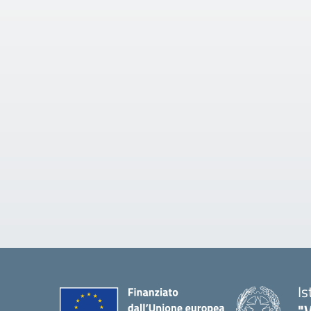
Is
"V