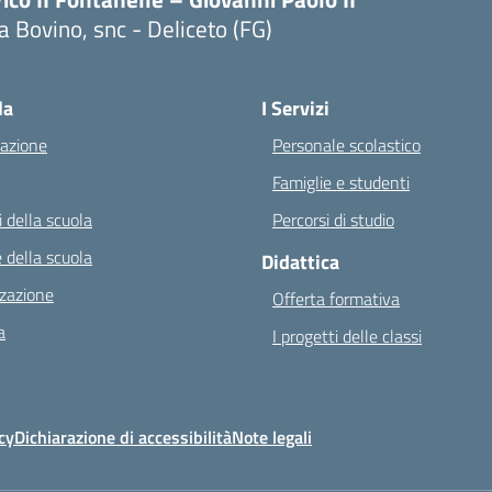
a Bovino, snc - Deliceto (FG)
Visita la pagina iniziale della scuola
la
I Servizi
azione
Personale scolastico
Famiglie e studenti
 della scuola
Percorsi di studio
 della scuola
Didattica
zazione
Offerta formativa
a
I progetti delle classi
cy
Dichiarazione di accessibilità
Note legali