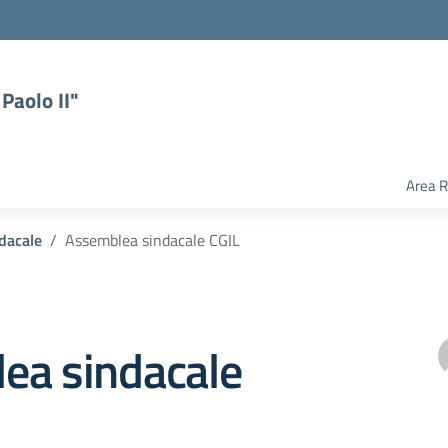
Paolo II"
Area R
ndacale
Assemblea sindacale CGIL
ea sindacale