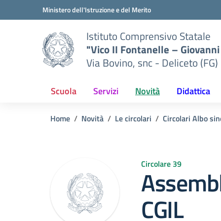
Vai ai contenuti
Vai al menu di navigazione
Vai al footer
Ministero dell'Istruzione e del Merito
Istituto Comprensivo Statale
"Vico II Fontanelle – Giovanni 
Via Bovino, snc - Deliceto (FG)
Scuola
Servizi
Novità
Didattica
Home
Novità
Le circolari
Circolari Albo si
Circolare 39
Assembl
CGIL