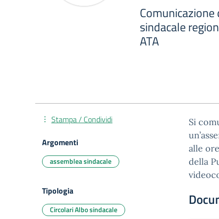
Comunicazione d
sindacale region
ATA
Stampa / Condividi
Si comu
un’asse
Argomenti
alle or
assemblea sindacale
della P
videoc
Tipologia
Docu
Circolari Albo sindacale