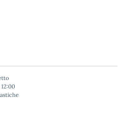
etto
 12:00
lastiche