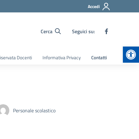
Accedi
Cerca
Seguici su:
Apr
iservata Docenti
Informativa Privacy
Contatti
Personale scolastico