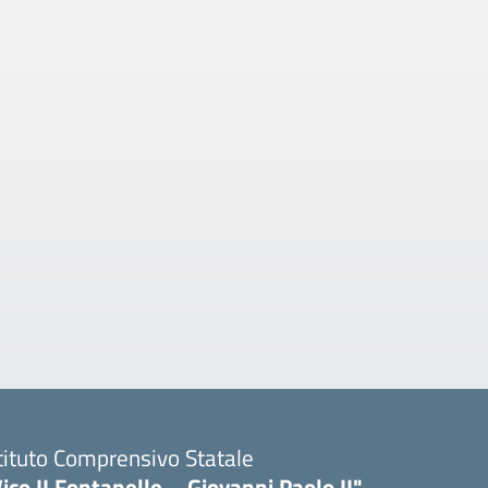
tituto Comprensivo Statale
ico II Fontanelle – Giovanni Paolo II"