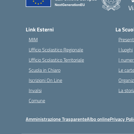
Vi
— 
Link Esterni
La Scuo
MIM
Present
Ufficio Scolastico Regionale
I luoghi
Ufficio Scolastico Territoriale
I numeri
Scuola in Chiaro
Le carte
Iscrizioni On Line
Organiz
Invalsi
La stori
Comune
Amministrazione Trasparente
Albo online
Privacy Poli