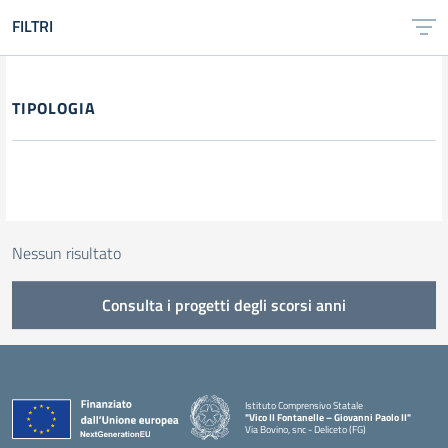
FILTRI
Filtri
TIPOLOGIA
Nessun risultato
Consulta i progetti degli scorsi anni
Istituto Comprensivo Statale
"Vico II Fontanelle – Giovanni Paolo II"
Via Bovino, snc - Deliceto (FG)
— Visita la pagina iniziale della scuola