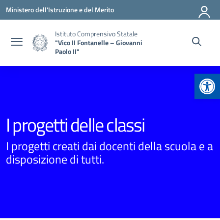
Vai ai contenuti
Vai al menu di navigazione
Vai al footer
Ministero dell'Istruzione e del Merito
Istituto Comprensivo Statale
"Vico II Fontanelle – Giovanni
Paolo II"
Apr
I progetti delle classi
I progetti creati dai docenti della scuola e a
disposizione di tutti.