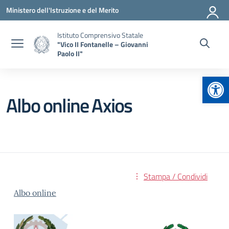
Vai ai contenuti
Vai al menu di navigazione
Vai al footer
Ministero dell'Istruzione e del Merito
Istituto Comprensivo Statale
"Vico II Fontanelle – Giovanni
Paolo II"
Apr
Albo online Axios
Stampa / Condividi
Albo online