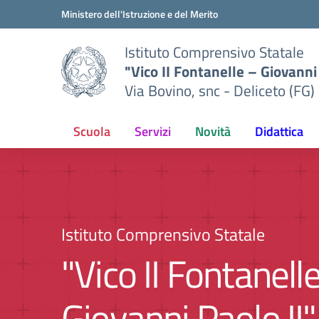
Vai ai contenuti
Vai al menu di navigazione
Vai al footer
Ministero dell'Istruzione e del Merito
Istituto Comprensivo Statale
"Vico II Fontanelle – Giovanni 
Via Bovino, snc - Deliceto (FG)
Scuola
Servizi
Novità
Didattica
Istituto Comprensivo Statale
"Vico II Fontanell
Giovanni Paolo II"