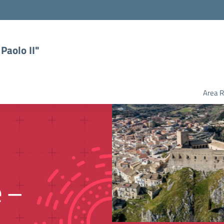
Paolo II"
Area R
e –