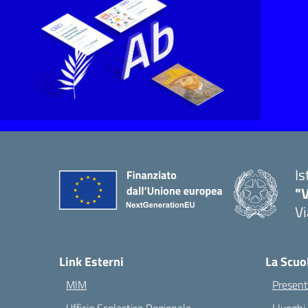
Is
"V
Vi
Link Esterni
La Scuo
MIM
Present