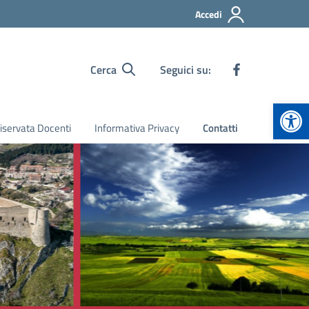
Accedi
Cerca
Seguici su:
Apr
iservata Docenti
Informativa Privacy
Contatti