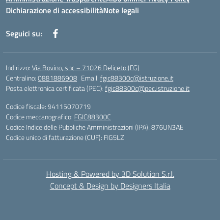
Dichiarazione di accessibilità
Note legali
Seguici su:
Indirizzo:
Via Bovino, snc – 71026 Deliceto (FG)
Centralino:
0881886908
Email:
fgic88300c@istruzione.it
Posta elettronica certificata (PEC):
fgic88300c@pec.istruzione.it
Codice fiscale: 94115070719
Codice meccanografico:
FGIC88300C
Codice Indice delle Pubbliche Amministrazioni (IPA): 876UN3AE
Codice unico di fatturazione (CUF): FIG5LZ
Hosting & Powered by 3D Solution S.r.l.
Concept & Design by Designers Italia