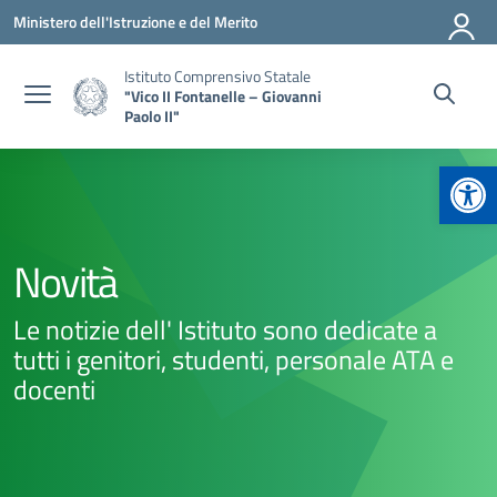
Vai ai contenuti
Vai al menu di navigazione
Vai al footer
Ministero dell'Istruzione e del Merito
Istituto Comprensivo Statale
"Vico II Fontanelle – Giovanni
Paolo II"
Apr
Novità
Le notizie dell' Istituto sono dedicate a
tutti i genitori, studenti, personale ATA e
docenti