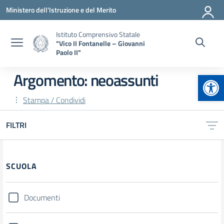
Vai ai contenuti
Vai al menu di navigazione
Vai al footer
Ministero dell'Istruzione e del Merito
Istituto Comprensivo Statale
"Vico II Fontanelle – Giovanni
Paolo II"
Apr
Argomento: neoassunti
Stampa / Condividi
FILTRI
Filtri
SCUOLA
Documenti