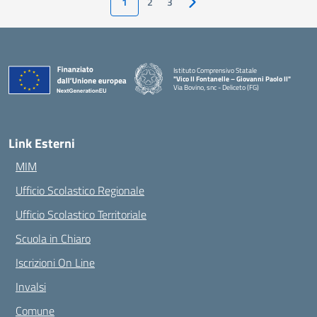
1
2
3
Pagina successiva
Istituto Comprensivo Statale
"Vico II Fontanelle – Giovanni Paolo II"
Via Bovino, snc - Deliceto (FG)
— Visita la pagina iniziale della scuola
Link Esterni
MIM
Ufficio Scolastico Regionale
Ufficio Scolastico Territoriale
Scuola in Chiaro
Iscrizioni On Line
Invalsi
Comune