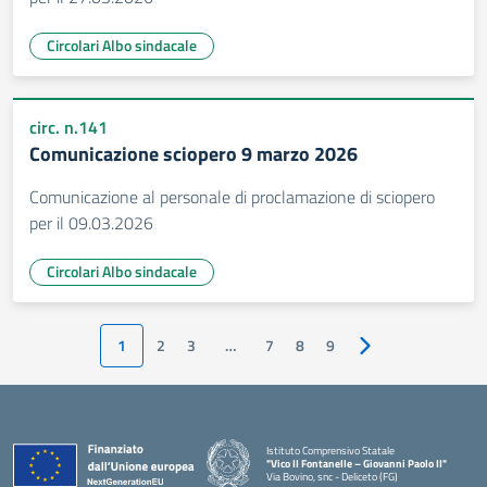
Circolari Albo sindacale
circ. n.141
Comunicazione sciopero 9 marzo 2026
Comunicazione al personale di proclamazione di sciopero
per il 09.03.2026
Circolari Albo sindacale
1
2
3
…
7
8
9
Pagina successiva
Istituto Comprensivo Statale
"Vico II Fontanelle – Giovanni Paolo II"
Via Bovino, snc - Deliceto (FG)