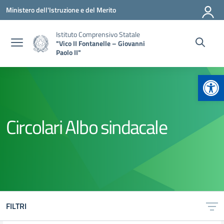
Vai ai contenuti
Vai al menu di navigazione
Vai al footer
Ministero dell'Istruzione e del Merito
Istituto Comprensivo Statale
"Vico II Fontanelle – Giovanni
Paolo II"
Apr
Circolari Albo sindacale
FILTRI