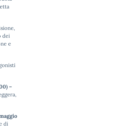
etta
sione,
o dei
one e
gonisti
00) –
leggera,
 maggio
e di