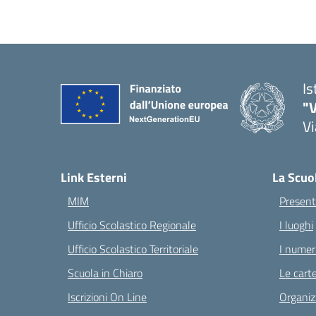
Is
"V
Vi
— 
Link Esterni
La Scuo
MIM
Present
Ufficio Scolastico Regionale
I luoghi
Ufficio Scolastico Territoriale
I numeri
Scuola in Chiaro
Le carte
Iscrizioni On Line
Organiz