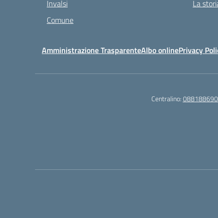
Invalsi
La stori
Comune
Amministrazione Trasparente
Albo online
Privacy Poli
Centralino:
088188690