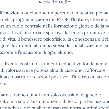
baseball e rugby
ifestazioni concludono un percorso educativo pien
o nella programmazione del PTOF d’Istituto, che rico
ort un ruolo centrale nella formazione globale della p
rso l’attività motoria e sportiva, la scuola promuove in
li di vita, il benessere psicofisico, la conoscenza e il r
egole, favorendo al tempo stesso la socializzazione, la
zione e l’inclusione di ogni alunno.
rt diventa così uno strumento educativo fondamental
di valorizzare le potenzialità di ciascuno, rafforzare
tima e costruire relazioni positive all’interno della co
ica.
nate saranno quindi non solo occasioni di gioco e
to, ma soprattutto momenti di festa, partecipazion
a condivisa, nei quali ogni ragazzo potrà sentirsi acco