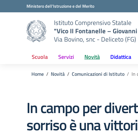
Vai ai contenuti
Vai al menu di navigazione
Vai al footer
Ministero dell'Istruzione e del Merito
Istituto Comprensivo Statale
"Vico II Fontanelle – Giovanni 
Via Bovino, snc - Deliceto (FG)
Scuola
Servizi
Novità
Didattica
Home
Novità
Comunicazioni di Istituto
In 
In campo per diverti
sorriso è una vittor