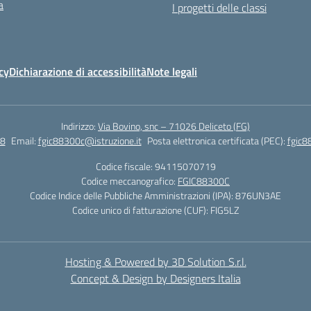
a
I progetti delle classi
cy
Dichiarazione di accessibilità
Note legali
Indirizzo:
Via Bovino, snc – 71026 Deliceto (FG)
8
Email:
fgic88300c@istruzione.it
Posta elettronica certificata (PEC):
fgic8
Codice fiscale: 94115070719
Codice meccanografico:
FGIC88300C
Codice Indice delle Pubbliche Amministrazioni (IPA): 876UN3AE
Codice unico di fatturazione (CUF): FIG5LZ
Hosting & Powered by 3D Solution S.r.l.
Concept & Design by Designers Italia