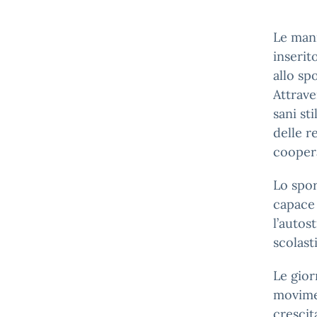
Le man
inserit
allo sp
Attrave
sani sti
delle r
coopera
Lo spo
capace 
l’autos
scolast
Le gior
movimen
crescit