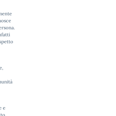
amente
nosce
ersona.
fatti
ispetto
e,
munità
e e
lto,