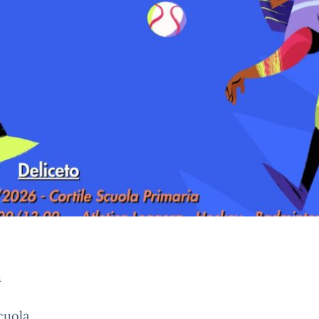
a
cuola