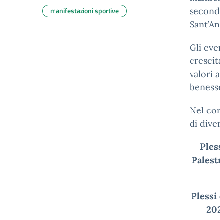
manifestazioni sportive
seconda
Sant’An
Gli ev
crescit
valori 
beness
Nel cor
di diver
Ples
Palest
Plessi
202