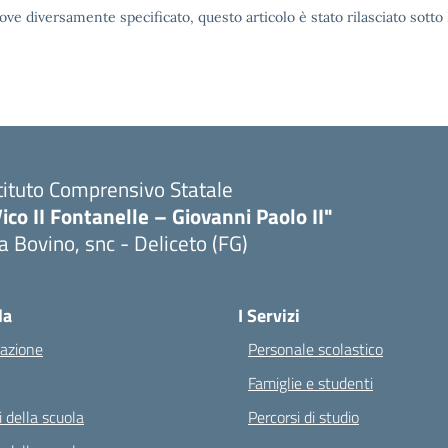
ove diversamente specificato, questo articolo è stato rilasciato sott
tituto Comprensivo Statale
ico II Fontanelle – Giovanni Paolo II"
a Bovino, snc - Deliceto (FG)
Visita la pagina iniziale della scuola
la
I Servizi
azione
Personale scolastico
Famiglie e studenti
 della scuola
Percorsi di studio