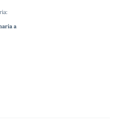
ia:
maria a