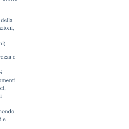
 della
azioni,
i).
rezza e
i
tamenti
ci,
i
 mondo
i e