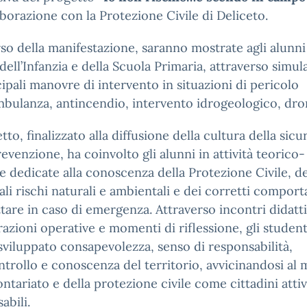
aborazione con la Protezione Civile di Deliceto.
so della manifestazione, saranno mostrate agli alunni
dell’Infanzia e della Scuola Primaria, attraverso simul
cipali manovre di intervento in situazioni di pericolo
bulanza, antincendio, intervento idrogeologico, dron
etto, finalizzato alla diffusione della cultura della sicu
revenzione, ha coinvolto gli alunni in attività teorico-
e dedicate alla conoscenza della Protezione Civile, de
ali rischi naturali e ambientali e dei corretti compor
tare in caso di emergenza. Attraverso incontri didatti
azioni operative e momenti di riflessione, gli student
viluppato consapevolezza, senso di responsabilità,
trollo e conoscenza del territorio, avvicinandosi al
ontariato e della protezione civile come cittadini attiv
abili.