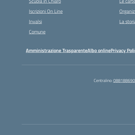
Scuola in Chiaro
Le carte
Iscrizioni On Line
Organiz
Invalsi
La stori
Comune
Amministrazione Trasparente
Albo online
Privacy Poli
Centralino:
088188690