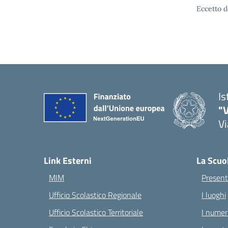
Eccetto d
Is
"V
Vi
— 
Link Esterni
La Scuo
MIM
Present
Ufficio Scolastico Regionale
I luoghi
Ufficio Scolastico Territoriale
I numeri