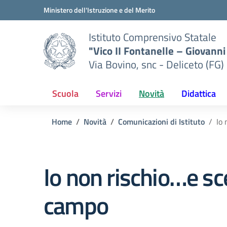
Vai ai contenuti
Vai al menu di navigazione
Vai al footer
Ministero dell'Istruzione e del Merito
Istituto Comprensivo Statale
"Vico II Fontanelle – Giovanni 
Via Bovino, snc - Deliceto (FG)
Scuola
Servizi
Novità
Didattica
Home
Novità
Comunicazioni di Istituto
Io
Io non rischio…e sc
campo