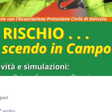
spazi
”
svolto