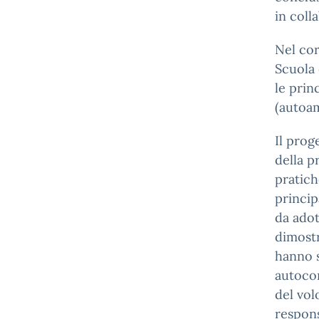
in coll
Nel cor
Scuola 
le prin
(autoam
Il prog
della p
pratich
princip
da adot
dimostr
hanno s
autocon
del vol
respons