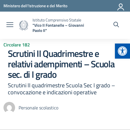
Vai ai contenuti
Vai al menu di navigazione
Vai al footer
Ministero dell'Istruzione e del Merito
Istituto Comprensivo Statale
"Vico II Fontanelle – Giovanni
Paolo II"
Apr
Circolare 182
Scrutini II Quadrimestre e
relativi adempimenti – Scuola
sec. di I grado
Scrutini II quadrimestre Scuola Sec I grado –
convocazione e indicazioni operative
Personale scolastico