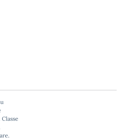
su
e
i Classe
a
are.