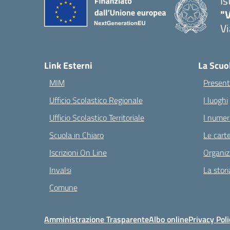
Is
"V
Vi
— 
Link Esterni
La Scuo
MIM
Present
Ufficio Scolastico Regionale
I luoghi
Ufficio Scolastico Territoriale
I numeri
Scuola in Chiaro
Le carte
Iscrizioni On Line
Organiz
Invalsi
La stori
Comune
Amministrazione Trasparente
Albo online
Privacy Poli