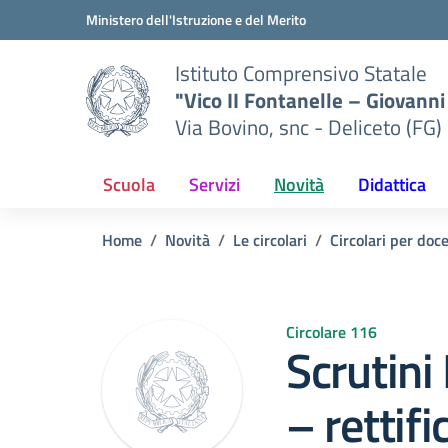
Vai ai contenuti
Vai al menu di navigazione
Vai al footer
Ministero dell'Istruzione e del Merito
Istituto Comprensivo Statale
"Vico II Fontanelle – Giovanni 
Via Bovino, snc - Deliceto (FG)
Scuola
Servizi
Novità
Didattica
Home
Novità
Le circolari
Circolari per doc
Circolare 116
Scrutini
– rettifi