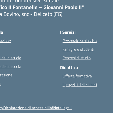
tituto Comprensivo Statale
ico II Fontanelle – Giovanni Paolo II"
a Bovino, snc - Deliceto (FG)
Visita la pagina iniziale della scuola
la
I Servizi
azione
Personale scolastico
Famiglie e studenti
 della scuola
Percorsi di studio
 della scuola
Didattica
zazione
Offerta formativa
a
I progetti delle classi
cy
Dichiarazione di accessibilità
Note legali