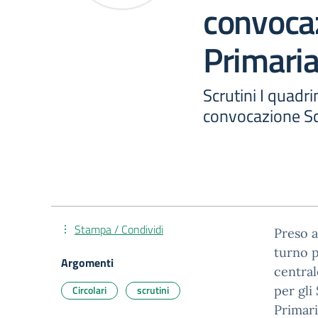
convoca
Primari
Scrutini I quadri
convocazione Sc
Stampa / Condividi
Preso a
turno p
Argomenti
central
Circolari
scrutini
per gli
Primari