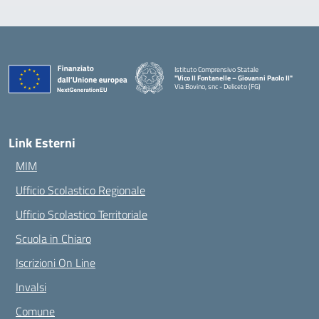
Istituto Comprensivo Statale
"Vico II Fontanelle – Giovanni Paolo II"
Via Bovino, snc - Deliceto (FG)
— Visita la pagina iniziale della scuola
Link Esterni
MIM
Ufficio Scolastico Regionale
Ufficio Scolastico Territoriale
Scuola in Chiaro
Iscrizioni On Line
Invalsi
Comune