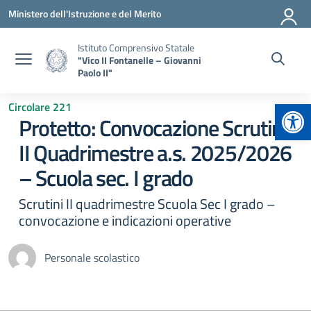
Vai ai contenuti
Vai al menu di navigazione
Vai al footer
Ministero dell'Istruzione e del Merito
Istituto Comprensivo Statale
"Vico II Fontanelle – Giovanni
Paolo II"
Apr
Circolare 221
Protetto: Convocazione Scrutini
II Quadrimestre a.s. 2025/2026
– Scuola sec. I grado
Scrutini II quadrimestre Scuola Sec I grado –
convocazione e indicazioni operative
Personale scolastico