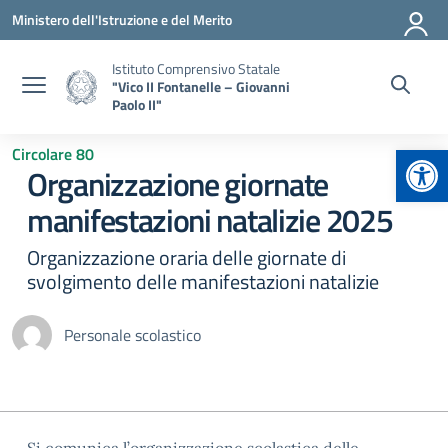
Vai ai contenuti
Vai al menu di navigazione
Vai al footer
Ministero dell'Istruzione e del Merito
Istituto Comprensivo Statale
"Vico II Fontanelle – Giovanni
Paolo II"
Apr
Circolare 80
Organizzazione giornate
manifestazioni natalizie 2025
Organizzazione oraria delle giornate di
svolgimento delle manifestazioni natalizie
Personale scolastico