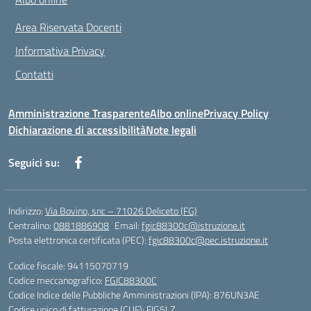
Area Riservata Docenti
Informativa Privacy
Contatti
Amministrazione Trasparente
Albo online
Privacy Policy
Dichiarazione di accessibilità
Note legali
Seguici su:
Indirizzo:
Via Bovino, snc – 71026 Deliceto (FG)
Centralino:
0881886908
Email:
fgic88300c@istruzione.it
Posta elettronica certificata (PEC):
fgic88300c@pec.istruzione.it
Codice fiscale: 94115070719
Codice meccanografico:
FGIC88300C
Codice Indice delle Pubbliche Amministrazioni (IPA): 876UN3AE
Codice unico di fatturazione (CUF): FIG5LZ