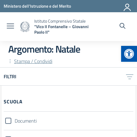
Vai ai contenuti
Vai al menu di navigazione
Vai al footer
Ministero dell'Istruzione e del Merito
Istituto Comprensivo Statale
"Vico II Fontanelle – Giovanni
Paolo II"
Apr
Argomento: Natale
Stampa / Condividi
FILTRI
Filtri
SCUOLA
Documenti