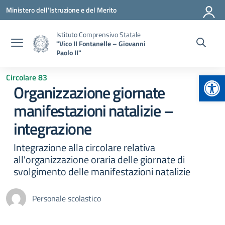
Vai ai contenuti
Vai al menu di navigazione
Vai al footer
Ministero dell'Istruzione e del Merito
Istituto Comprensivo Statale
"Vico II Fontanelle – Giovanni
Paolo II"
Apr
Circolare 83
Organizzazione giornate
manifestazioni natalizie –
integrazione
Integrazione alla circolare relativa
all'organizzazione oraria delle giornate di
svolgimento delle manifestazioni natalizie
Personale scolastico