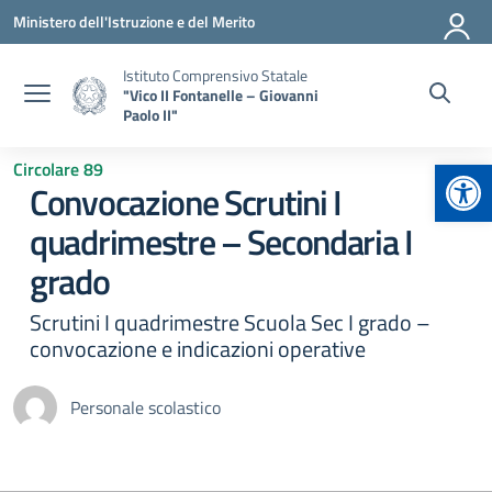
Vai ai contenuti
Vai al menu di navigazione
Vai al footer
Ministero dell'Istruzione e del Merito
Istituto Comprensivo Statale
"Vico II Fontanelle – Giovanni
Paolo II"
Apr
Circolare 89
Convocazione Scrutini I
quadrimestre – Secondaria I
grado
Scrutini I quadrimestre Scuola Sec I grado –
convocazione e indicazioni operative
Personale scolastico