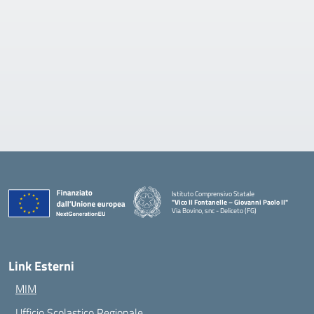
Istituto Comprensivo Statale
"Vico II Fontanelle – Giovanni Paolo II"
Via Bovino, snc - Deliceto (FG)
— Visita la pagina iniziale della scuola
Link Esterni
MIM
Ufficio Scolastico Regionale