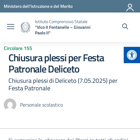
Vai ai contenuti
Vai al menu di navigazione
Vai al footer
Ministero dell'Istruzione e del Merito
Istituto Comprensivo Statale
"Vico II Fontanelle – Giovanni
Paolo II"
Apr
Circolare 155
Chiusura plessi per Festa
Patronale Deliceto
Chiusura plessi di Deliceto (7.05.2025) per
Festa Patronale
Personale scolastico