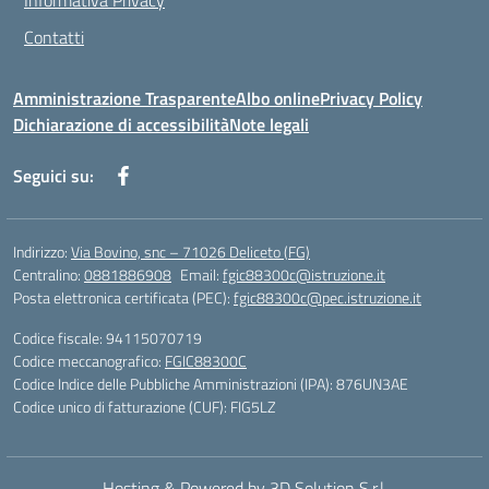
Informativa Privacy
Contatti
Amministrazione Trasparente
Albo online
Privacy Policy
Dichiarazione di accessibilità
Note legali
Seguici su:
Indirizzo:
Via Bovino, snc – 71026 Deliceto (FG)
Centralino:
0881886908
Email:
fgic88300c@istruzione.it
Posta elettronica certificata (PEC):
fgic88300c@pec.istruzione.it
Codice fiscale: 94115070719
Codice meccanografico:
FGIC88300C
Codice Indice delle Pubbliche Amministrazioni (IPA): 876UN3AE
Codice unico di fatturazione (CUF): FIG5LZ
Hosting & Powered by 3D Solution S.r.l.