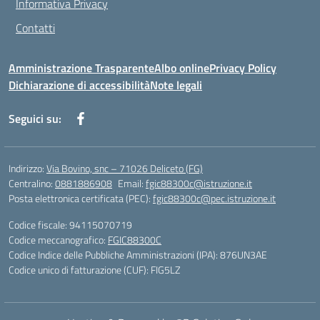
Informativa Privacy
Contatti
Amministrazione Trasparente
Albo online
Privacy Policy
Dichiarazione di accessibilità
Note legali
Seguici su:
Indirizzo:
Via Bovino, snc – 71026 Deliceto (FG)
Centralino:
0881886908
Email:
fgic88300c@istruzione.it
Posta elettronica certificata (PEC):
fgic88300c@pec.istruzione.it
Codice fiscale: 94115070719
Codice meccanografico:
FGIC88300C
Codice Indice delle Pubbliche Amministrazioni (IPA): 876UN3AE
Codice unico di fatturazione (CUF): FIG5LZ