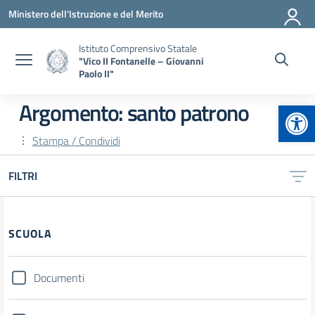
Vai ai contenuti
Vai al menu di navigazione
Vai al footer
Ministero dell'Istruzione e del Merito
Istituto Comprensivo Statale
"Vico II Fontanelle – Giovanni
Paolo II"
Apr
Argomento: santo patrono
Stampa / Condividi
FILTRI
Filtri
SCUOLA
Documenti