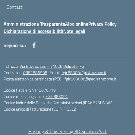
Contatti
Amministrazione Trasparente
Albo online
Privacy Policy
Dichiarazione di accessibilità
Note legali
Seguici su:
Indirizzo:
Via Bovino, snc – 71026 Deliceto (FG)
Centralino:
0881886908
Email:
fgic88300c@istruzione.it
Posta elettronica certificata (PEC):
fgic88300c@pec.istruzione.it
Codice fiscale: 94115070719
Codice meccanografico:
FGIC88300C
Codice Indice delle Pubbliche Amministrazioni (IPA): 876UN3AE
Codice unico di fatturazione (CUF): FIG5LZ
Hosting & Powered by 3D Solution S.r.l.