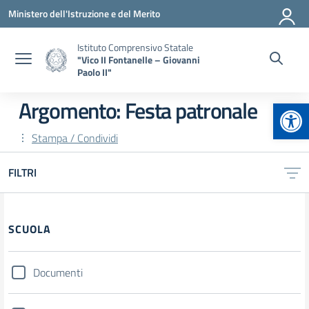
Vai ai contenuti
Vai al menu di navigazione
Vai al footer
Ministero dell'Istruzione e del Merito
Istituto Comprensivo Statale
"Vico II Fontanelle – Giovanni
Paolo II"
Apr
Argomento: Festa patronale
Stampa / Condividi
FILTRI
Filtri
SCUOLA
Documenti