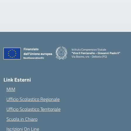
Istituto Comprensivo Statale
"Vico II Fontanelle – Giovanni Paolo II"
Via Bovino, snc - Deliceto (FG)
— Visita la pagina iniziale della scuola
Link Esterni
MIM
Ufficio Scolastico Regionale
Ufficio Scolastico Territoriale
Scuola in Chiaro
Iscrizioni On Line