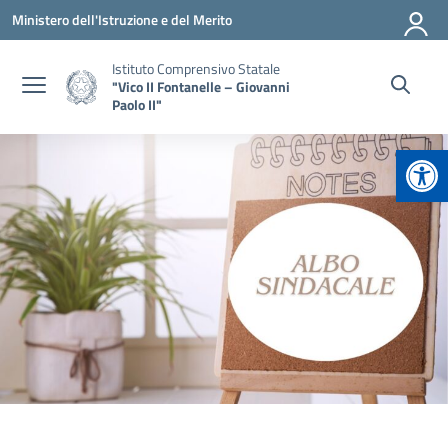
Vai ai contenuti
Vai al menu di navigazione
Vai al footer
Ministero dell'Istruzione e del Merito
Istituto Comprensivo Statale
"Vico II Fontanelle – Giovanni
Paolo II"
Apr