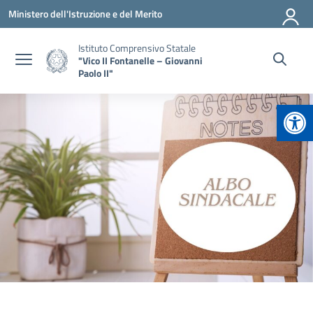
Vai ai contenuti
Vai al menu di navigazione
Vai al footer
Ministero dell'Istruzione e del Merito
Istituto Comprensivo Statale
"Vico II Fontanelle – Giovanni
Paolo II"
Apr