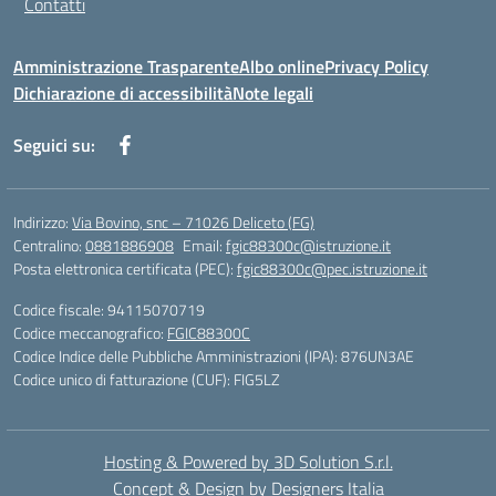
Contatti
Amministrazione Trasparente
Albo online
Privacy Policy
Dichiarazione di accessibilità
Note legali
Seguici su:
Indirizzo:
Via Bovino, snc – 71026 Deliceto (FG)
Centralino:
0881886908
Email:
fgic88300c@istruzione.it
Posta elettronica certificata (PEC):
fgic88300c@pec.istruzione.it
Codice fiscale: 94115070719
Codice meccanografico:
FGIC88300C
Codice Indice delle Pubbliche Amministrazioni (IPA): 876UN3AE
Codice unico di fatturazione (CUF): FIG5LZ
Hosting & Powered by 3D Solution S.r.l.
Concept & Design by Designers Italia