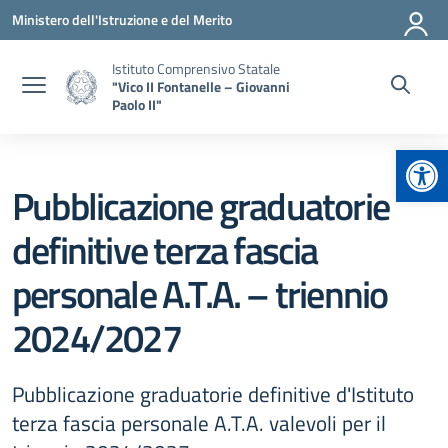
Vai ai contenuti
Vai al menu di navigazione
Vai al footer
Ministero dell'Istruzione e del Merito
Istituto Comprensivo Statale
"Vico II Fontanelle – Giovanni
Paolo II"
Apr
Pubblicazione graduatorie
definitive terza fascia
personale A.T.A. – triennio
2024/2027
Pubblicazione graduatorie definitive d'Istituto
terza fascia personale A.T.A. valevoli per il