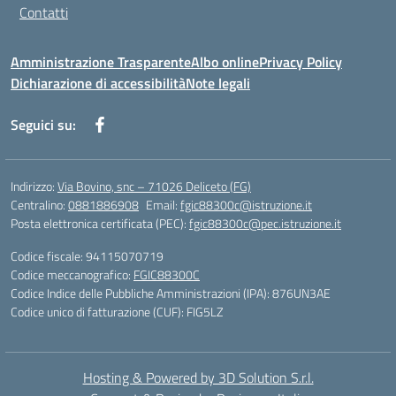
Contatti
Amministrazione Trasparente
Albo online
Privacy Policy
Dichiarazione di accessibilità
Note legali
Seguici su:
Indirizzo:
Via Bovino, snc – 71026 Deliceto (FG)
Centralino:
0881886908
Email:
fgic88300c@istruzione.it
Posta elettronica certificata (PEC):
fgic88300c@pec.istruzione.it
Codice fiscale: 94115070719
Codice meccanografico:
FGIC88300C
Codice Indice delle Pubbliche Amministrazioni (IPA): 876UN3AE
Codice unico di fatturazione (CUF): FIG5LZ
Hosting & Powered by 3D Solution S.r.l.