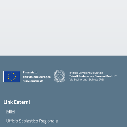
Istituto Comprensivo Statale
"Vico II Fontanelle – Giovanni Paolo II"
Via Bovino, snc - Deliceto (FG)
— Visita la pagina iniziale della scuola
Link Esterni
MIM
Ufficio Scolastico Regionale