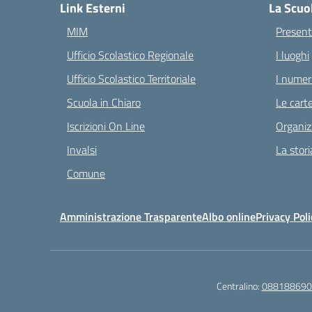
Link Esterni
La Scuo
MIM
Present
Ufficio Scolastico Regionale
I luoghi
Ufficio Scolastico Territoriale
I numeri
Scuola in Chiaro
Le carte
Iscrizioni On Line
Organiz
Invalsi
La stori
Comune
Amministrazione Trasparente
Albo online
Privacy Poli
Centralino:
088188690