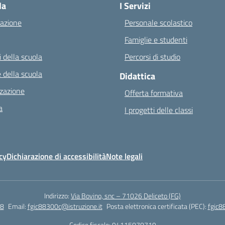
la
I Servizi
azione
Personale scolastico
Famiglie e studenti
 della scuola
Percorsi di studio
 della scuola
Didattica
zazione
Offerta formativa
a
I progetti delle classi
cy
Dichiarazione di accessibilità
Note legali
Indirizzo:
Via Bovino, snc – 71026 Deliceto (FG)
8
Email:
fgic88300c@istruzione.it
Posta elettronica certificata (PEC):
fgic8
Codice fiscale: 94115070719