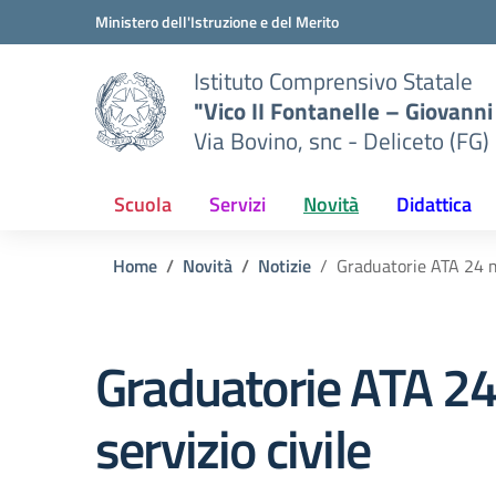
Vai ai contenuti
Vai al menu di navigazione
Vai al footer
Ministero dell'Istruzione e del Merito
Istituto Comprensivo Statale
"Vico II Fontanelle – Giovanni 
Via Bovino, snc - Deliceto (FG)
Scuola
Servizi
Novità
Didattica
Home
Novità
Notizie
Graduatorie ATA 24 me
Graduatorie ATA 24
servizio civile