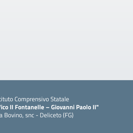
tituto Comprensivo Statale
ico II Fontanelle – Giovanni Paolo II"
a Bovino, snc - Deliceto (FG)
Visita la pagina iniziale della scuola