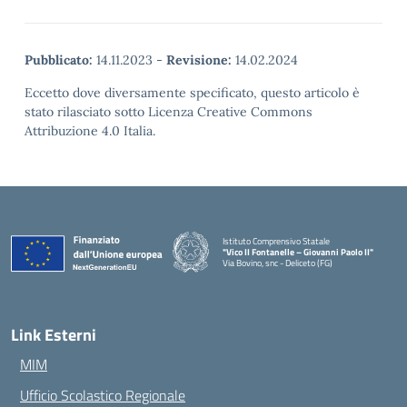
Pubblicato:
14.11.2023
-
Revisione:
14.02.2024
Eccetto dove diversamente specificato, questo articolo è
stato rilasciato sotto Licenza Creative Commons
Attribuzione 4.0 Italia.
Istituto Comprensivo Statale
"Vico II Fontanelle – Giovanni Paolo II"
Via Bovino, snc - Deliceto (FG)
— Visita la pagina iniziale della scuola
Link Esterni
MIM
Ufficio Scolastico Regionale