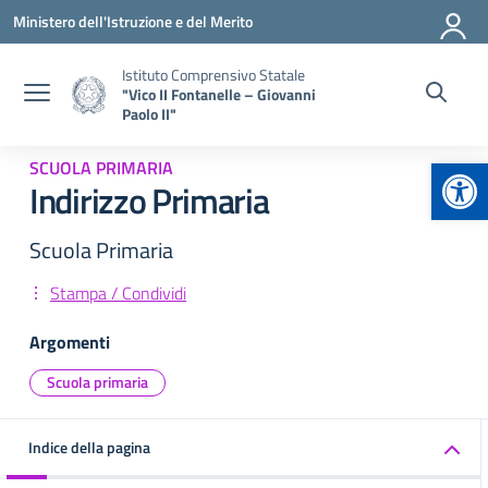
Vai ai contenuti
Vai al menu di navigazione
Vai al footer
Ministero dell'Istruzione e del Merito
Istituto Comprensivo Statale
"Vico II Fontanelle – Giovanni
Paolo II"
Apr
SCUOLA PRIMARIA
Indirizzo Primaria
Scuola Primaria
Stampa / Condividi
Argomenti
Scuola primaria
Indice della pagina