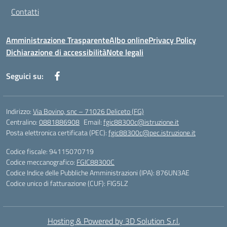
Contatti
Amministrazione Trasparente
Albo online
Privacy Policy
Dichiarazione di accessibilità
Note legali
Seguici su:
Indirizzo:
Via Bovino, snc – 71026 Deliceto (FG)
Centralino:
0881886908
Email:
fgic88300c@istruzione.it
Posta elettronica certificata (PEC):
fgic88300c@pec.istruzione.it
Codice fiscale: 94115070719
Codice meccanografico:
FGIC88300C
Codice Indice delle Pubbliche Amministrazioni (IPA): 876UN3AE
Codice unico di fatturazione (CUF): FIG5LZ
Hosting & Powered by 3D Solution S.r.l.