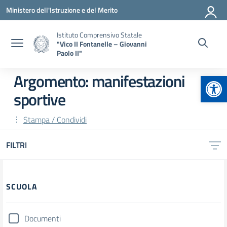
Vai ai contenuti
Vai al menu di navigazione
Vai al footer
Ministero dell'Istruzione e del Merito
Istituto Comprensivo Statale
"Vico II Fontanelle – Giovanni
Paolo II"
Apr
Argomento: manifestazioni
sportive
Stampa / Condividi
FILTRI
Filtri
SCUOLA
Documenti