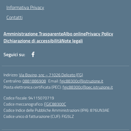
Informativa Privacy
Contatti
Amministrazione Trasparente
Albo online
Privacy Policy
Dichiarazione di accessibilità
Note legali
Seguici su:
Indirizzo:
Via Bovino, snc – 71026 Deliceto (FG)
Centralino:
0881886908
Email:
fgic88300c@istruzione.it
Posta elettronica certificata (PEC):
fgic88300c@pec.istruzione.it
Codice fiscale: 94115070719
Codice meccanografico:
FGIC88300C
Codice Indice delle Pubbliche Amministrazioni (IPA): 876UN3AE
Codice unico di fatturazione (CUF): FIG5LZ