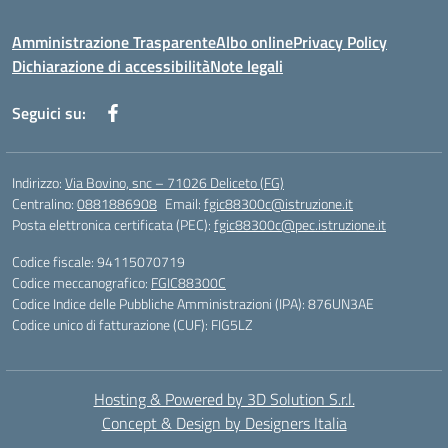
Amministrazione Trasparente
Albo online
Privacy Policy
Dichiarazione di accessibilità
Note legali
Seguici su:
Indirizzo:
Via Bovino, snc – 71026 Deliceto (FG)
Centralino:
0881886908
Email:
fgic88300c@istruzione.it
Posta elettronica certificata (PEC):
fgic88300c@pec.istruzione.it
Codice fiscale: 94115070719
Codice meccanografico:
FGIC88300C
Codice Indice delle Pubbliche Amministrazioni (IPA): 876UN3AE
Codice unico di fatturazione (CUF): FIG5LZ
Hosting & Powered by 3D Solution S.r.l.
Concept & Design by Designers Italia