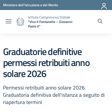
Vai ai contenuti
Vai al menu di navigazione
Vai al footer
Ministero dell'Istruzione e del Merito
Istituto Comprensivo Statale
"Vico II Fontanelle – Giovanni
Paolo II"
Graduatorie definitive
permessi retribuiti anno
solare 2026
Permessi retribuiti anno solare 2026.
Graduatoria definitiva dell'istanza a seguito di
riapertura termini