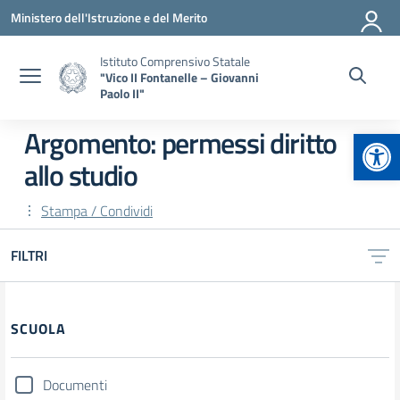
Vai ai contenuti
Vai al menu di navigazione
Vai al footer
Ministero dell'Istruzione e del Merito
Istituto Comprensivo Statale
"Vico II Fontanelle – Giovanni
Paolo II"
Apr
Argomento: permessi diritto
allo studio
Stampa / Condividi
FILTRI
Filtri
SCUOLA
Documenti