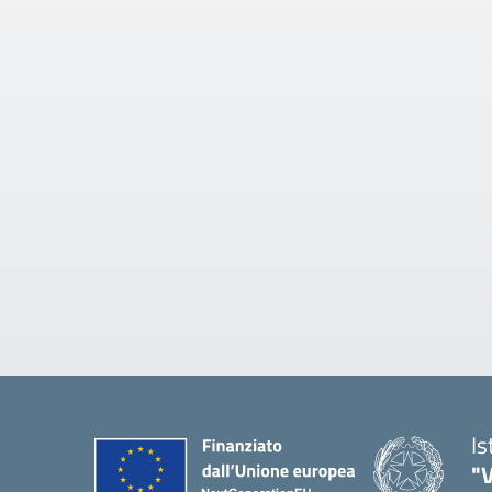
Is
"V