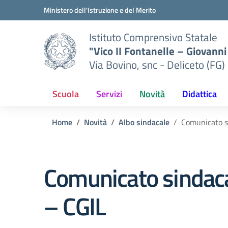
Vai ai contenuti
Vai al menu di navigazione
Vai al footer
Ministero dell'Istruzione e del Merito
Istituto Comprensivo Statale
"Vico II Fontanelle – Giovanni 
Via Bovino, snc - Deliceto (FG)
Scuola
Servizi
Novità
Didattica
Home
Novità
Albo sindacale
Comunicato s
Comunicato sindac
– CGIL