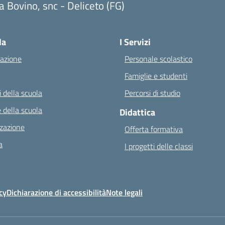
a Bovino, snc - Deliceto (FG)
Visita la pagina iniziale della scuola
la
I Servizi
azione
Personale scolastico
Famiglie e studenti
 della scuola
Percorsi di studio
 della scuola
Didattica
zazione
Offerta formativa
a
I progetti delle classi
cy
Dichiarazione di accessibilità
Note legali