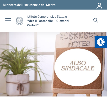
Vai ai contenuti
Vai al menu di navigazione
Vai al footer
Ministero dell'Istruzione e del Merito
Istituto Comprensivo Statale
"Vico II Fontanelle – Giovanni
Paolo II"
Apr