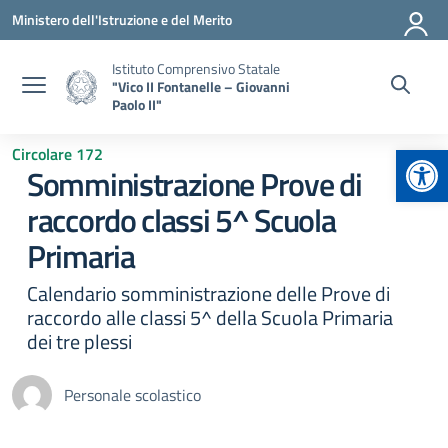
Vai ai contenuti
Vai al menu di navigazione
Vai al footer
Ministero dell'Istruzione e del Merito
Istituto Comprensivo Statale
"Vico II Fontanelle – Giovanni
Paolo II"
Apr
Circolare 172
Somministrazione Prove di
raccordo classi 5^ Scuola
Primaria
Calendario somministrazione delle Prove di
raccordo alle classi 5^ della Scuola Primaria
dei tre plessi
Personale scolastico