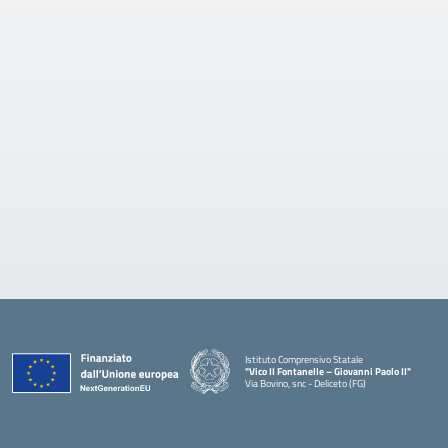
Istituto Comprensivo Statale
"Vico II Fontanelle – Giovanni Paolo II"
Via Bovino, snc - Deliceto (FG)
— Visita la pagina iniziale della scuola