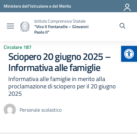
Vai ai contenuti
Vai al menu di navigazione
Vai al footer
Ministero dell'Istruzione e del Merito
Istituto Comprensivo Statale
"Vico II Fontanelle – Giovanni
Paolo II"
Apr
Circolare 187
Sciopero 20 giugno 2025 –
Informativa alle famiglie
Informativa alle famiglie in merito alla
proclamazione di sciopero per il 20 giugno
2025
Personale scolastico