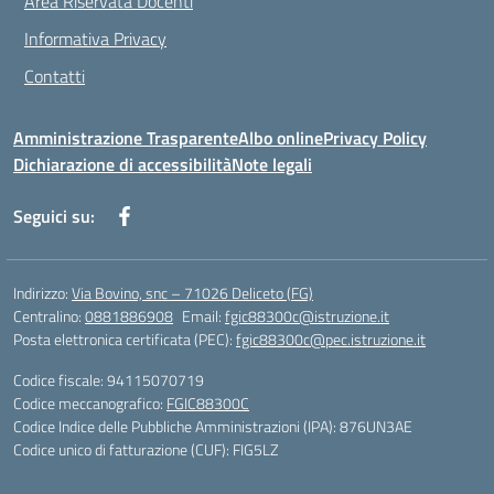
Area Riservata Docenti
Informativa Privacy
Contatti
Amministrazione Trasparente
Albo online
Privacy Policy
Dichiarazione di accessibilità
Note legali
Seguici su:
Indirizzo:
Via Bovino, snc – 71026 Deliceto (FG)
Centralino:
0881886908
Email:
fgic88300c@istruzione.it
Posta elettronica certificata (PEC):
fgic88300c@pec.istruzione.it
Codice fiscale: 94115070719
Codice meccanografico:
FGIC88300C
Codice Indice delle Pubbliche Amministrazioni (IPA): 876UN3AE
Codice unico di fatturazione (CUF): FIG5LZ