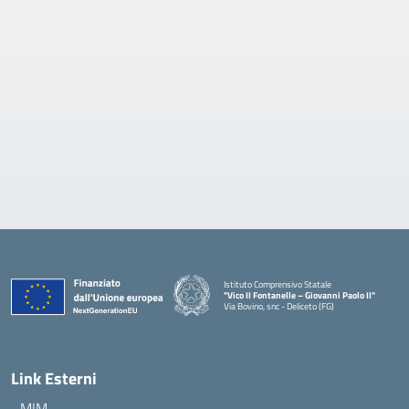
Istituto Comprensivo Statale
"Vico II Fontanelle – Giovanni Paolo II"
Via Bovino, snc - Deliceto (FG)
— Visita la pagina iniziale della scuola
Link Esterni
MIM