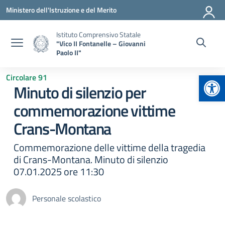
Vai ai contenuti
Vai al menu di navigazione
Vai al footer
Ministero dell'Istruzione e del Merito
Istituto Comprensivo Statale
"Vico II Fontanelle – Giovanni
Paolo II"
Apr
Circolare 91
Minuto di silenzio per
commemorazione vittime
Crans-Montana
Commemorazione delle vittime della tragedia
di Crans-Montana. Minuto di silenzio
07.01.2025 ore 11:30
Personale scolastico