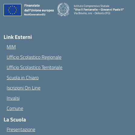
Istituto Comprensivo Statale
"Vico II Fontanelle – Giovanni Paolo II"
Via Bovino, snc - Deliceto (FG)
— Visita la pagina iniziale della scuola
Link Esterni
MIM
Ufficio Scolastico Regionale
Ufficio Scolastico Territoriale
Scuola in Chiaro
Iscrizioni On Line
Invalsi
Comune
La Scuola
Presentazione