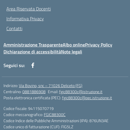
Area Riservata Docenti
Informativa Privacy
Contatti
Amministrazione Trasparente
Albo online
Privacy Policy
Dichiarazione di accessibilità
Note legali
Seguici su:
Indirizzo:
Via Bovino, snc – 71026 Deliceto (FG)
Centralino:
0881886908
Email:
fgic88300c@istruzione.it
Posta elettronica certificata (PEC):
fgic88300c@pec.istruzione.it
Codice fiscale: 94115070719
Codice meccanografico:
FGIC88300C
Codice Indice delle Pubbliche Amministrazioni (IPA): 876UN3AE
Codice unico di fatturazione (CUF): FIG5LZ