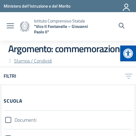
Vai ai contenuti
Vai al menu di navigazione
Vai al footer
Ministero dell'Istruzione e del Merito
Istituto Comprensivo Statale
"Vico II Fontanelle – Giovanni
Paolo II"
Apr
Argomento: commemorazione
Stampa / Condividi
FILTRI
Filtri
SCUOLA
Documenti