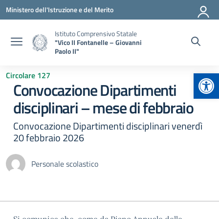
Vai ai contenuti
Vai al menu di navigazione
Vai al footer
Ministero dell'Istruzione e del Merito
Istituto Comprensivo Statale
"Vico II Fontanelle – Giovanni
Paolo II"
Apr
Circolare 127
Convocazione Dipartimenti
disciplinari – mese di febbraio
Convocazione Dipartimenti disciplinari venerdì
20 febbraio 2026
Personale scolastico