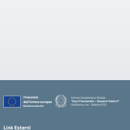
Istituto Comprensivo Statale
"Vico II Fontanelle – Giovanni Paolo II"
Via Bovino, snc - Deliceto (FG)
— Visita la pagina iniziale della scuola
Link Esterni