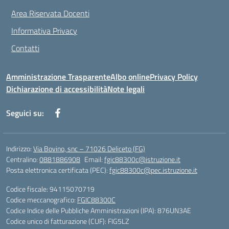
Area Riservata Docenti
Informativa Privacy
Contatti
Amministrazione Trasparente
Albo online
Privacy Policy
Dichiarazione di accessibilità
Note legali
Seguici su:
Indirizzo:
Via Bovino, snc – 71026 Deliceto (FG)
Centralino:
0881886908
Email:
fgic88300c@istruzione.it
Posta elettronica certificata (PEC):
fgic88300c@pec.istruzione.it
Codice fiscale: 94115070719
Codice meccanografico:
FGIC88300C
Codice Indice delle Pubbliche Amministrazioni (IPA): 876UN3AE
Codice unico di fatturazione (CUF): FIG5LZ