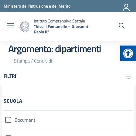
Vai ai contenuti
Vai al menu di navigazione
Vai al footer
Ministero dell'Istruzione e del Merito
Istituto Comprensivo Statale
"Vico II Fontanelle – Giovanni
Paolo II"
Apr
Argomento: dipartimenti
Stampa / Condividi
FILTRI
Filtri
SCUOLA
Documenti