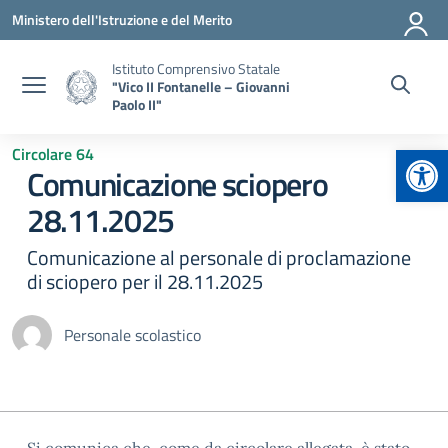
Vai ai contenuti
Vai al menu di navigazione
Vai al footer
Ministero dell'Istruzione e del Merito
Istituto Comprensivo Statale
"Vico II Fontanelle – Giovanni
Paolo II"
Apr
Circolare 64
Comunicazione sciopero
28.11.2025
Comunicazione al personale di proclamazione
di sciopero per il 28.11.2025
Personale scolastico