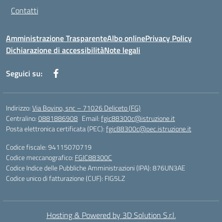
Contatti
Amministrazione Trasparente
Albo online
Privacy Policy
Dichiarazione di accessibilità
Note legali
Seguici su:
Indirizzo:
Via Bovino, snc – 71026 Deliceto (FG)
Centralino:
0881886908
Email:
fgic88300c@istruzione.it
Posta elettronica certificata (PEC):
fgic88300c@pec.istruzione.it
Codice fiscale: 94115070719
Codice meccanografico:
FGIC88300C
Codice Indice delle Pubbliche Amministrazioni (IPA): 876UN3AE
Codice unico di fatturazione (CUF): FIG5LZ
Hosting & Powered by 3D Solution S.r.l.