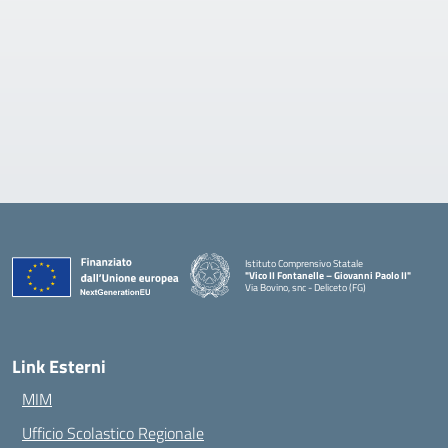
Istituto Comprensivo Statale
"Vico II Fontanelle – Giovanni Paolo II"
Via Bovino, snc - Deliceto (FG)
— Visita la pagina iniziale della scuola
Link Esterni
MIM
Ufficio Scolastico Regionale