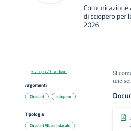
Comunicazione a
di sciopero per 
2026
Stampa / Condividi
Si comu
uno sci
Argomenti
Docu
Circolari
sciopero
Tipologia
Circolari Albo sindacale