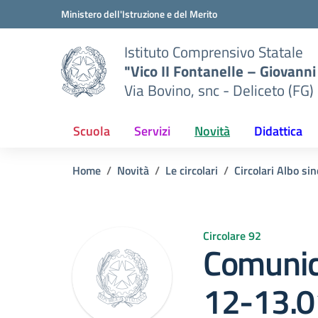
Vai ai contenuti
Vai al menu di navigazione
Vai al footer
Ministero dell'Istruzione e del Merito
Istituto Comprensivo Statale
"Vico II Fontanelle – Giovanni 
Via Bovino, snc - Deliceto (FG)
Scuola
Servizi
Novità
Didattica
Home
Novità
Le circolari
Circolari Albo si
Circolare 92
Comunic
12-13.0