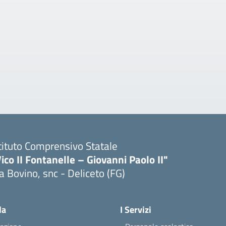
tituto Comprensivo Statale
ico II Fontanelle – Giovanni Paolo II"
a Bovino, snc - Deliceto (FG)
Visita la pagina iniziale della scuola
la
I Servizi