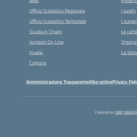
MIM
Present
Ufficio Scolastico Regionale
I luoghi
Ufficio Scolastico Territoriale
I numeri
Scuola in Chiaro
Le carte
Iscrizioni On Line
Organiz
Invalsi
La stori
Comune
Amministrazione Trasparente
Albo online
Privacy Poli
Centralino:
088188690