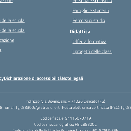
azione
Personale scolastico
Famiglie e studenti
 della scuola
Percorsi di studio
 della scuola
Didattica
zazione
Offerta formativa
a
I progetti delle classi
cy
Dichiarazione di accessibilità
Note legali
Indirizzo:
Via Bovino, snc – 71026 Deliceto (FG)
8
Email:
fgic88300c@istruzione.it
Posta elettronica certificata (PEC):
fgic8
Codice fiscale: 94115070719
Codice meccanografico:
FGIC88300C
Codice Indice delle Pubbliche Amministrazioni (IPA): 876UN3AE