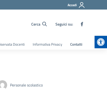
Accedi
Cerca
Seguici su:
Apr
iservata Docenti
Informativa Privacy
Contatti
Personale scolastico