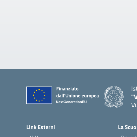
Is
"V
Vi
— 
Link Esterni
La Scuo