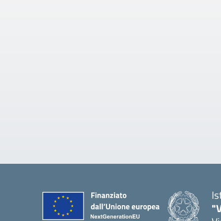
Is
"V