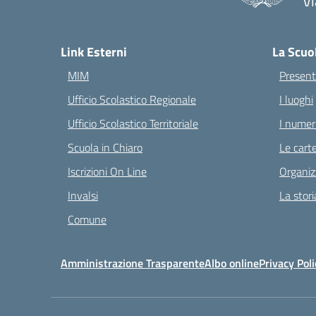
Vi
— 
Link Esterni
La Scuo
MIM
Present
Ufficio Scolastico Regionale
I luoghi
Ufficio Scolastico Territoriale
I numeri
Scuola in Chiaro
Le carte
Iscrizioni On Line
Organiz
Invalsi
La stori
Comune
Amministrazione Trasparente
Albo online
Privacy Poli