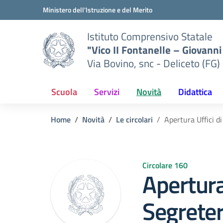
Vai ai contenuti
Vai al menu di navigazione
Vai al footer
Ministero dell'Istruzione e del Merito
Istituto Comprensivo Statale
"Vico II Fontanelle – Giovanni 
Via Bovino, snc - Deliceto (FG)
Scuola
Servizi
Novità
Didattica
Home
Novità
Le circolari
Apertura Uffici d
Circolare 160
Apertura
Segrete