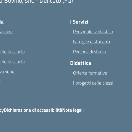
a Bovino, snc - Deliceto (FG)
Visita la pagina iniziale della scuola
la
I Servizi
azione
Personale scolastico
Famiglie e studenti
 della scuola
Percorsi di studio
 della scuola
Didattica
zazione
Offerta formativa
a
I progetti delle classi
cy
Dichiarazione di accessibilità
Note legali