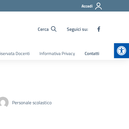
Accedi
Cerca
Seguici su:
Apr
iservata Docenti
Informativa Privacy
Contatti
Personale scolastico