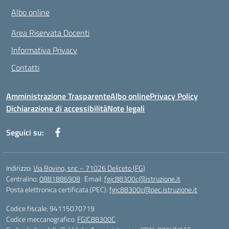
Albo online
Area Riservata Docenti
Informativa Privacy
Contatti
Amministrazione Trasparente
Albo online
Privacy Policy
Dichiarazione di accessibilità
Note legali
Seguici su:
Indirizzo:
Via Bovino, snc – 71026 Deliceto (FG)
Centralino:
0881886908
Email:
fgic88300c@istruzione.it
Posta elettronica certificata (PEC):
fgic88300c@pec.istruzione.it
Codice fiscale: 94115070719
Codice meccanografico:
FGIC88300C