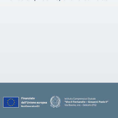
Istituto Comprensivo Statale
"Vico II Fontanelle – Giovanni Paolo II"
Via Bovino, snc - Deliceto (FG)
— Visita la pagina iniziale della scuola