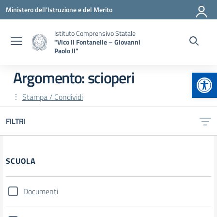
Vai ai contenuti
Vai al menu di navigazione
Vai al footer
Ministero dell'Istruzione e del Merito
Istituto Comprensivo Statale
"Vico II Fontanelle – Giovanni
Paolo II"
Apr
Argomento: scioperi
Stampa / Condividi
FILTRI
Filtri
SCUOLA
Documenti