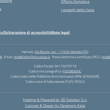
zazione
Offerta formativa
a
I progetti delle classi
cy
Dichiarazione di accessibilità
Note legali
Indirizzo:
Via Bovino, snc – 71026 Deliceto (FG)
8
Email:
fgic88300c@istruzione.it
Posta elettronica certificata (PEC):
fgic8
Codice fiscale: 94115070719
Codice meccanografico:
FGIC88300C
Codice Indice delle Pubbliche Amministrazioni (IPA): 876UN3AE
Codice unico di fatturazione (CUF): FIG5LZ
Hosting & Powered by 3D Solution S.r.l.
Concept & Design by Designers Italia