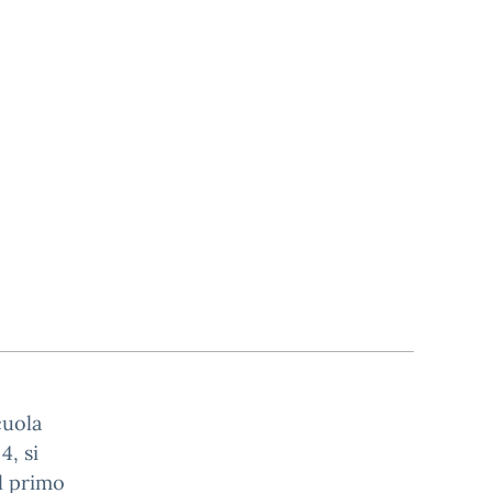
cuola
4, si
il primo