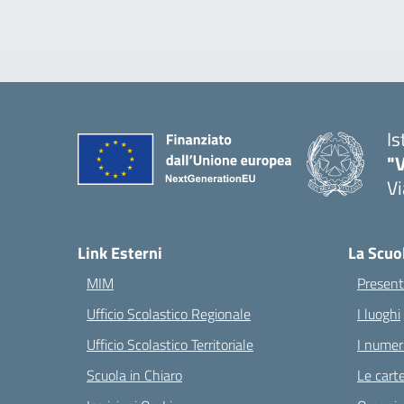
Is
"V
Vi
— 
Link Esterni
La Scuo
MIM
Present
Ufficio Scolastico Regionale
I luoghi
Ufficio Scolastico Territoriale
I numeri
Scuola in Chiaro
Le carte