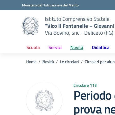
Vai ai contenuti
Vai al menu di navigazione
Vai al footer
Ministero dell'Istruzione e del Merito
Istituto Comprensivo Statale
"Vico II Fontanelle – Giovanni 
Via Bovino, snc - Deliceto (FG)
Scuola
Servizi
Novità
Didattica
Home
Novità
Le circolari
Circolari per alun
Circolare 113
Periodo 
prova n