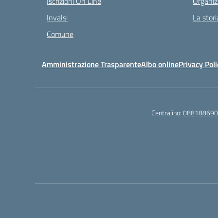
Iscrizioni On Line
Organiz
Invalsi
La stori
Comune
Amministrazione Trasparente
Albo online
Privacy Poli
Centralino:
088188690