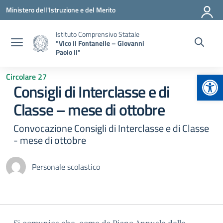
Vai ai contenuti
Vai al menu di navigazione
Vai al footer
Ministero dell'Istruzione e del Merito
Istituto Comprensivo Statale
"Vico II Fontanelle – Giovanni
Paolo II"
Apr
Circolare 27
Consigli di Interclasse e di
Classe – mese di ottobre
Convocazione Consigli di Interclasse e di Classe
- mese di ottobre
Personale scolastico