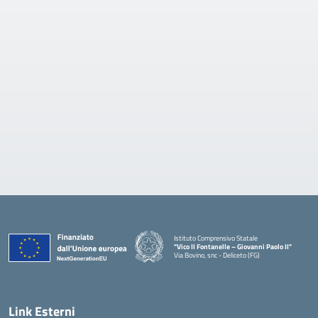
Istituto Comprensivo Statale
"Vico II Fontanelle – Giovanni Paolo II"
Via Bovino, snc - Deliceto (FG)
— Visita la pagina iniziale della scuola
Link Esterni