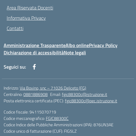
Area Riservata Docenti
Informativa Privacy
Contatti
Amministrazione Trasparente
Albo online
Privacy Policy
Dichiarazione di accessibilità
Note legali
Seguici su:
Indirizzo:
Via Bovino, snc – 71026 Deliceto (FG)
Centralino:
0881886908
Email:
fgic88300c@istruzione.it
Posta elettronica certificata (PEC):
fgic88300c@pec.istruzione.it
Codice fiscale: 94115070719
Codice meccanografico:
FGIC88300C
Codice Indice delle Pubbliche Amministrazioni (IPA): 876UN3AE
Codice unico di fatturazione (CUF): FIG5LZ