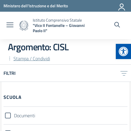
Vai ai contenuti
Vai al menu di navigazione
Vai al footer
Ministero dell'Istruzione e del Merito
Istituto Comprensivo Statale
"Vico II Fontanelle – Giovanni
Paolo II"
Apr
Argomento: CISL
Stampa / Condividi
FILTRI
Filtri
SCUOLA
Documenti