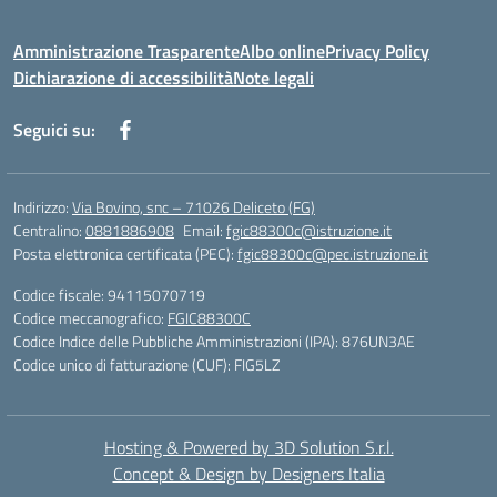
Amministrazione Trasparente
Albo online
Privacy Policy
Dichiarazione di accessibilità
Note legali
Seguici su:
Indirizzo:
Via Bovino, snc – 71026 Deliceto (FG)
Centralino:
0881886908
Email:
fgic88300c@istruzione.it
Posta elettronica certificata (PEC):
fgic88300c@pec.istruzione.it
Codice fiscale: 94115070719
Codice meccanografico:
FGIC88300C
Codice Indice delle Pubbliche Amministrazioni (IPA): 876UN3AE
Codice unico di fatturazione (CUF): FIG5LZ
Hosting & Powered by 3D Solution S.r.l.
Concept & Design by Designers Italia