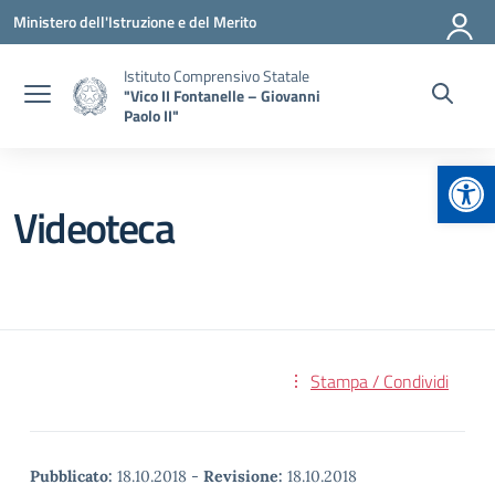
Vai ai contenuti
Vai al menu di navigazione
Vai al footer
Ministero dell'Istruzione e del Merito
Istituto Comprensivo Statale
"Vico II Fontanelle – Giovanni
Paolo II"
Apr
Videoteca
Stampa / Condividi
Pubblicato:
18.10.2018
-
Revisione:
18.10.2018