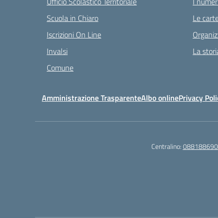
Ufficio Scolastico Territoriale
I numeri
Scuola in Chiaro
Le carte
Iscrizioni On Line
Organiz
Invalsi
La stori
Comune
Amministrazione Trasparente
Albo online
Privacy Poli
Centralino:
088188690