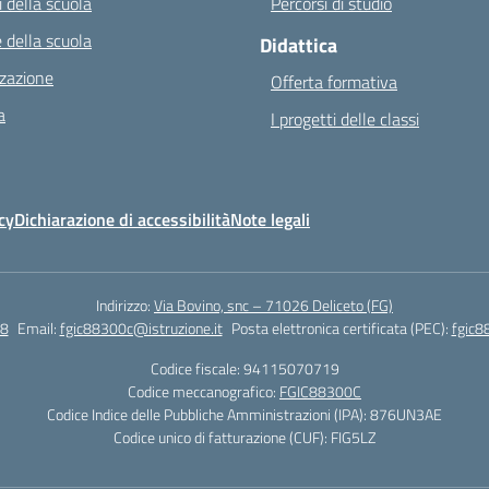
 della scuola
Percorsi di studio
 della scuola
Didattica
zazione
Offerta formativa
a
I progetti delle classi
cy
Dichiarazione di accessibilità
Note legali
Indirizzo:
Via Bovino, snc – 71026 Deliceto (FG)
8
Email:
fgic88300c@istruzione.it
Posta elettronica certificata (PEC):
fgic8
Codice fiscale: 94115070719
Codice meccanografico:
FGIC88300C
Codice Indice delle Pubbliche Amministrazioni (IPA): 876UN3AE
Codice unico di fatturazione (CUF): FIG5LZ