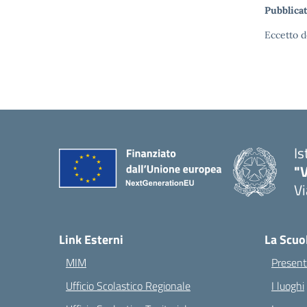
Pubblicat
Eccetto d
Is
"V
Vi
— 
Link Esterni
La Scuo
MIM
Present
Ufficio Scolastico Regionale
I luoghi