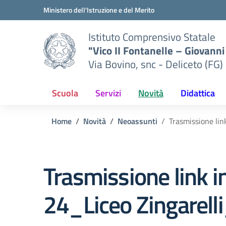
Vai ai contenuti
Vai al menu di navigazione
Vai al footer
Ministero dell'Istruzione e del Merito
Istituto Comprensivo Statale
"Vico II Fontanelle – Giovanni 
Via Bovino, snc - Deliceto (FG)
Scuola
Servizi
Novità
Didattica
Home
Novità
Neoassunti
Trasmissione li
Trasmissione link 
24_Liceo Zingarel