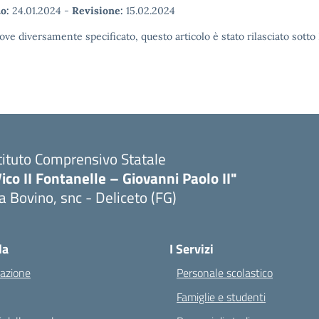
o:
24.01.2024
-
Revisione:
15.02.2024
ove diversamente specificato, questo articolo è stato rilasciato sott
tituto Comprensivo Statale
ico II Fontanelle – Giovanni Paolo II"
a Bovino, snc - Deliceto (FG)
Visita la pagina iniziale della scuola
la
I Servizi
azione
Personale scolastico
Famiglie e studenti