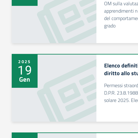
OM sulla valutazi
apprendimenti ne
del comportamen
grado
2025
Elenco definit
19
diritto allo s
Gen
Permessi straordin
D.P.R. 23.8.1988,
solare 2025. Elen