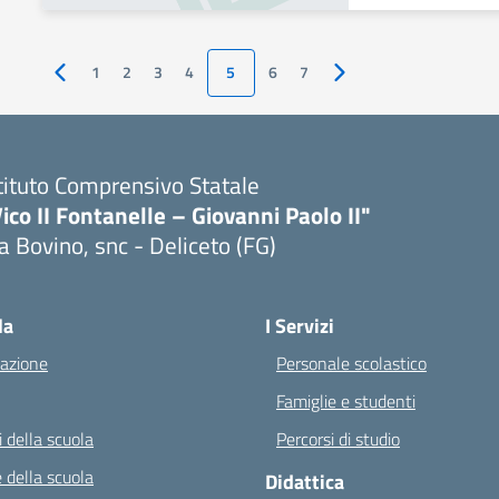
1
2
3
4
5
6
7
Pagina precedente
Pagina successiva
tituto Comprensivo Statale
ico II Fontanelle – Giovanni Paolo II"
a Bovino, snc - Deliceto (FG)
Visita la pagina iniziale della scuola
la
I Servizi
azione
Personale scolastico
Famiglie e studenti
 della scuola
Percorsi di studio
 della scuola
Didattica