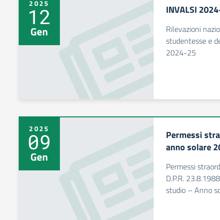
2025
INVALSI 2024
12
Rilevazioni nazi
Gen
studentesse e de
2024-25
2025
Permessi strao
09
anno solare 2
Gen
Permessi straordin
D.P.R. 23.8.1988,
studio – Anno so