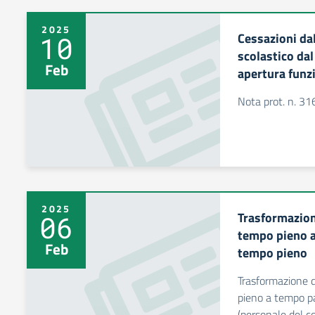
2025
Cessazioni dal
10
scolastico da
Feb
apertura funz
Nota prot. n. 31
2025
Trasformazion
06
tempo pieno a 
Feb
tempo pieno
Trasformazione d
pieno a tempo pa
(personale del 