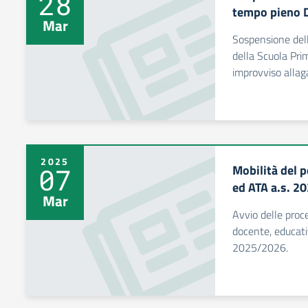
28
tempo pieno D
Mar
Sospensione delle
della Scuola Pri
improvviso alla
2025
Mobilità del 
07
ed ATA a.s. 2
Mar
Avvio delle proc
docente, educati
2025/2026.