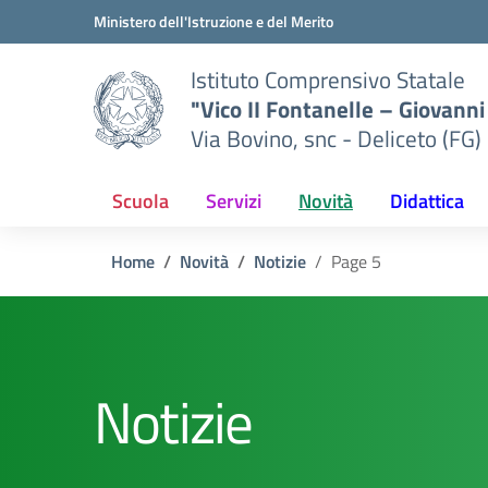
Vai ai contenuti
Vai al menu di navigazione
Vai al footer
Ministero dell'Istruzione e del Merito
Istituto Comprensivo Statale
"Vico II Fontanelle – Giovanni 
Via Bovino, snc - Deliceto (FG)
Scuola
Servizi
Novità
Didattica
Home
Novità
Notizie
Page 5
Notizie