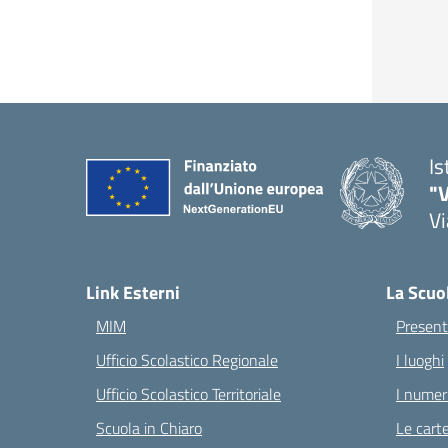
Is
"V
Vi
— 
Link Esterni
La Scuo
MIM
Present
Ufficio Scolastico Regionale
I luoghi
Ufficio Scolastico Territoriale
I numeri
Scuola in Chiaro
Le carte